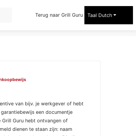
arrow_forward
Terug naar Grill Guru
Taal
Dutch
nkoopbewijs
entive van bijv. je werkgever of hebt
ls garantiebewijs een documentje
de Grill Guru hebt ontvangen of
meld dienen te staan zijn: naam