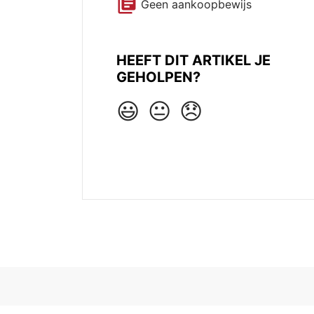
library_books
Geen aankoopbewijs
HEEFT DIT ARTIKEL JE
GEHOLPEN?
😃
😐
😞