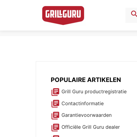
sear
POPULAIRE ARTIKELEN
library_books
Grill Guru productregistratie
library_books
Contactinformatie
library_books
Garantievoorwaarden
library_books
Officiële Grill Guru dealer