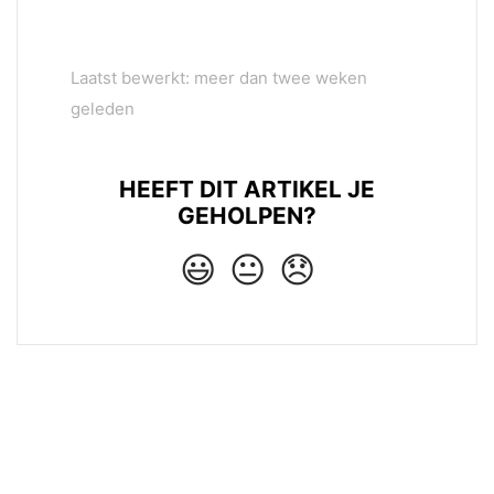
Laatst bewerkt: meer dan twee weken
geleden
HEEFT DIT ARTIKEL JE
GEHOLPEN?
😃
😐
😞